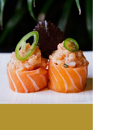
POURQUOI ŌDŌRI