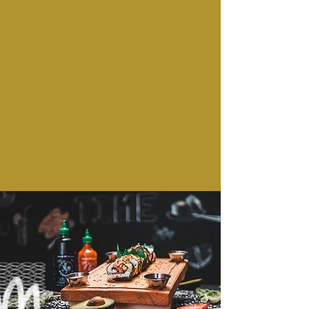
​Ōdōri signifie "rue principale" en
japonais. Étant situé en plein centre de
la première avenue, le nom du comptoir
japonais allait de soi.
Le comptoir se veut un endroit
décontracté et actuel où il est possible
de déguster des plats frais et délicieux
sur place, ou comme le dit le nom, en
passant au comptoir pour emporter.
En savoir plus