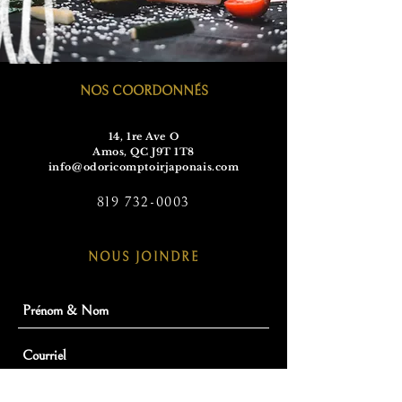
NOS COORDONNÉS
14, 1re Ave O
Amos, QC J9T 1T8
info@odoricomptoirjaponais.com
819 732-0003
NOUS JOINDRE